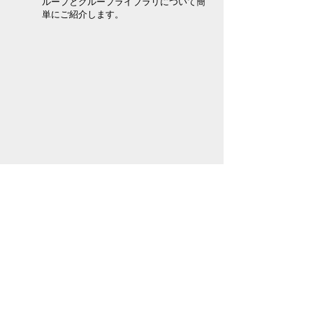
ループとグループライブラリについて簡
単にご紹介します。
参照グリッド２Ｄ
ThinkDesign では、３次元環境に加えて
２次元環境にも、いわゆる自動車番線機
能、通称「番線」機能があります。番線
は、投影図全体に表示するだけでなく、
一部だけに表示することができます。ラ
ベルの位置を変更することもできます。
また、番線をスナップして断面を作成し
たり、番線を基準に寸法を作成したりす
ることなどもできます。