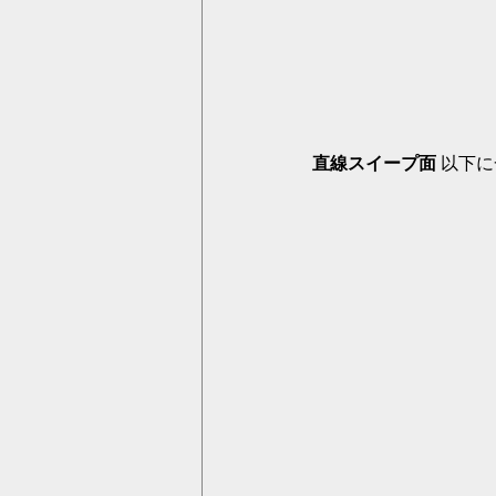
直線スイープ面
 以下