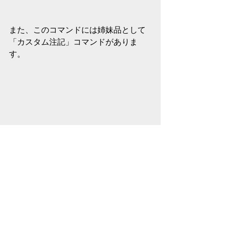
また、このコマンドには姉妹品として
「カスタム注記」コマンドがありま
す。
使い方は 
カスタムテキスト
 コマンドと
同じです。ダブルクリックで入力でき
るのも同じです。違いは、カスタム注
記コマンドでは、入力場所として「
上
のテキスト
」と「
下のテキスト
」を指
定できる点です。（ダブルクリックし
た場合は上のテキストに入力されま
す。）