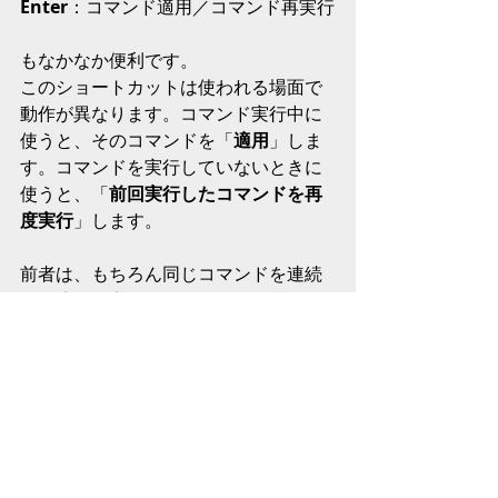
Enter
：コマンド適用／コマンド再実行
もなかなか便利です。
このショートカットは使われる場面で
動作が異なります。コマンド実行中に
使うと、そのコマンドを「
適用
」しま
す。コマンドを実行していないときに
使うと、「
前回実行したコマンドを再
度実行
」します。
前者は、もちろん同じコマンドを連続
して適用（実行）する場合に便利です
が、それに限定せず、ＯＫボタンをク
リックする代わりに常に 
Enter 
でコマ
ンドを実行しても構わないでしょう。
ThinkDesign では、次のコマンドを選
択すると現在のコマンドは自動的に終
了するので、いちいち現在のコマンド
を終了させる必要はありません。