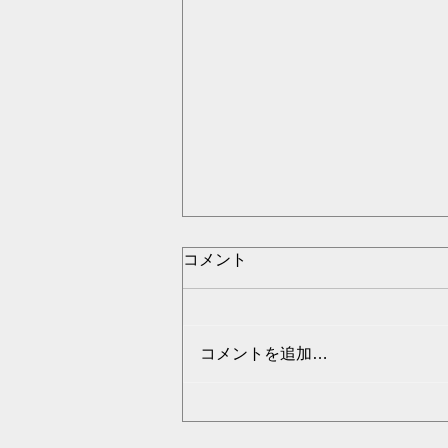
コメント
コメントを追加…
T3Japan tools トピック第３
６回： 点を通過する曲線